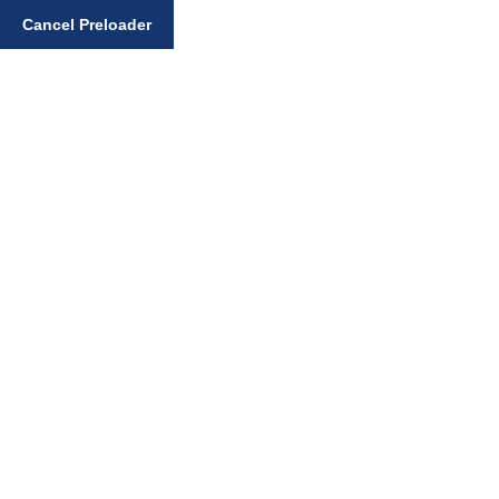
Enter your search query
Cancel Preloader
Sri Sukhmani Sahib
Santhiya
Home
Sri Sukhmani Sahib Santhiya