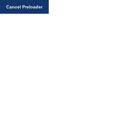
Cancel Preloader
Enter your search query
Home
Arti
Bhai Kulbir Singh Boo